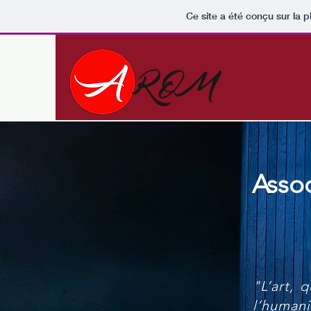
Ce site a été conçu sur la p
Asso
"L’art, 
l’humani