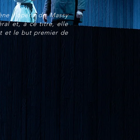
mène l’opéra de Massy
l et, à ce titre, elle
t et le but premier de