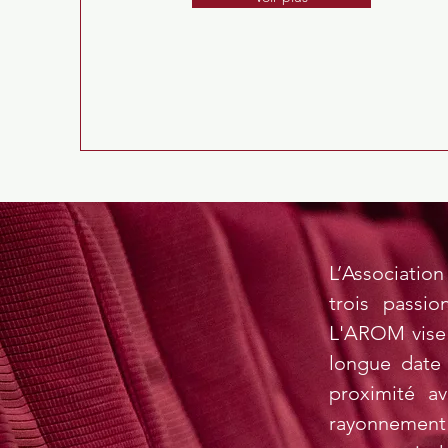
L’Associati
trois passi
L'AROM vise 
longue date 
proximité a
rayonnement 