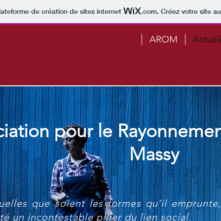
lateforme de création de sites internet
.com
. Créez votre site au
AROM
Actual
ciation pour le Rayonnemen
Massy
quelles que soient les formes qu’il emprunte
té un incontestable pilier du lien social.