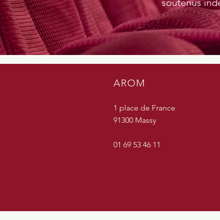
soutenus ind
AROM
1 place de France
91300 Massy
01 69 53 46 11