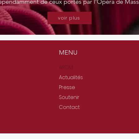
épendamment de ceux portés par l’Opéra de Mass
voir plus
MENU
AROM
Actualités
Presse
Soutenir
Contact