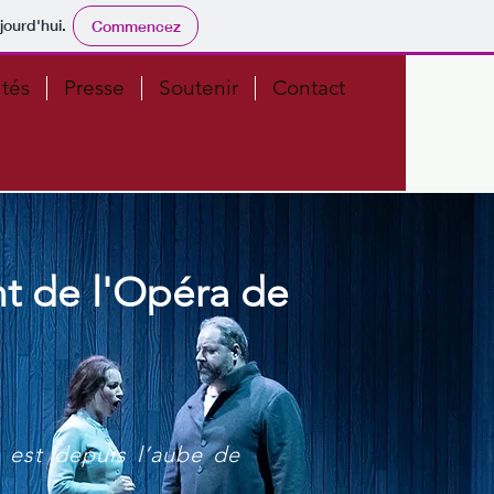
jourd'hui.
Commencez
ités
Presse
Soutenir
Contact
t de l'Opéra de
, est depuis l’aube de