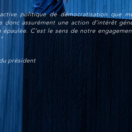
 active politique de démocratisation que 
e donc assurément une action d’intérêt généra
e épaulée. C’est le sens de notre engagemen
"
du président