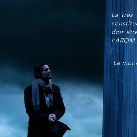
La très
constitu
doit êtr
l’AROM.
Le mot 